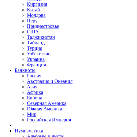
Киргизия
Китай
Молдова
Перу
Приднестровье
США
Таджикистан
Тайланд
Турция
Узбекистан
Украина
Франция
Банкноты
Россия
Австралия и Океания
Азия
Африка
Европа
Северная Америка
Южная Америка
Мир
Российская Империя
Нумизматика
Альбомы и листы