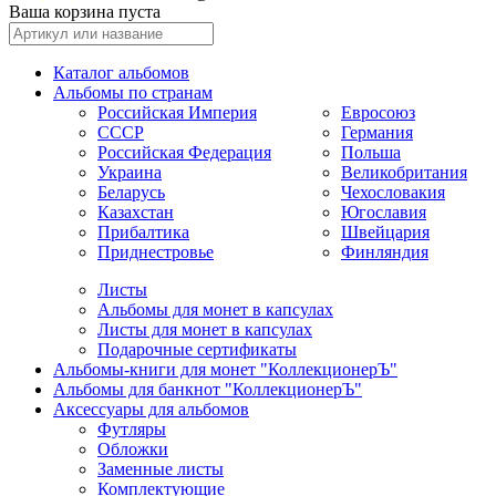
Ваша корзина пуста
Каталог альбомов
Альбомы по странам
Российская Империя
Евросоюз
СССР
Германия
Российская Федерация
Польша
Украина
Великобритания
Беларусь
Чехословакия
Казахстан
Югославия
Прибалтика
Швейцария
Приднестровье
Финляндия
Листы
Альбомы для монет в капсулах
Листы для монет в капсулах
Подарочные сертификаты
Альбомы-книги для монет "КоллекционерЪ"
Альбомы для банкнот "КоллекционерЪ"
Аксессуары для альбомов
Футляры
Обложки
Заменные листы
Комплектующие