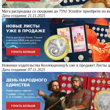
Мега распродажа со скидками до 75%! Успейте приобрети по вы
Дата создания:
21.11.2025
Новинки издательства КоллекционерЪ уже в продаже! Листы дл
Дата создания:
07.11.2025