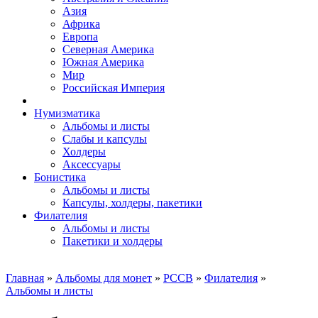
Азия
Африка
Европа
Северная Америка
Южная Америка
Мир
Российская Империя
Нумизматика
Альбомы и листы
Слабы и капсулы
Холдеры
Аксессуары
Бонистика
Альбомы и листы
Капсулы, холдеры, пакетики
Филателия
Альбомы и листы
Пакетики и холдеры
Главная
»
Альбомы для монет
»
PCCB
»
Филателия
»
Альбомы и листы