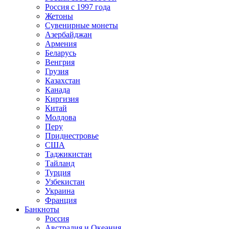
Россия с 1997 года
Жетоны
Сувенирные монеты
Азербайджан
Армения
Беларусь
Венгрия
Грузия
Казахстан
Канада
Киргизия
Китай
Молдова
Перу
Приднестровье
США
Таджикистан
Тайланд
Турция
Узбекистан
Украина
Франция
Банкноты
Россия
Австралия и Океания