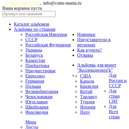
+7 (925) 300-57-00
,
info@coins-mania.ru
Ваша корзина пуста
Каталог альбомов
Альбомы по странам
Российская Империя
Новинки
СССР
Представители в
Российская Федерация
регионах
Украина
Как купить?
Беларусь
Отзывы
Казахстан
Альбомы для монет
Прибалтика
"КоллекционерЪ"
Приднестровье
Для
Евросоюз
США
России и
Германия
Канада
СССР
Польша
Бразилия
Для
Великобритания
Китай
стран
Чехословакия
Таиланд
СНГ
Югославия
Турция
Для
Швейцария
Япония
Всех
Финляндия
Перу
стран
Мира
Листы