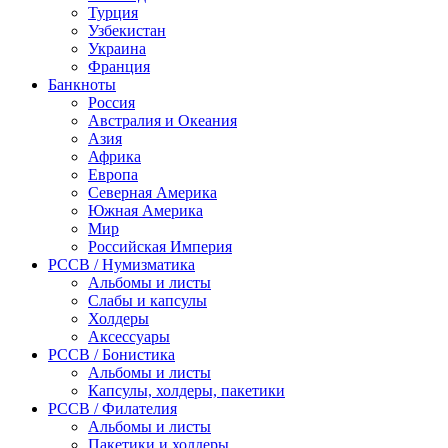
Турция
Узбекистан
Украина
Франция
Банкноты
Россия
Австралия и Океания
Азия
Африка
Европа
Северная Америка
Южная Америка
Мир
Российская Империя
PCCB / Нумизматика
Альбомы и листы
Слабы и капсулы
Холдеры
Аксессуары
PCCB / Бонистика
Альбомы и листы
Капсулы, холдеры, пакетики
PCCB / Филателия
Альбомы и листы
Пакетики и холдеры