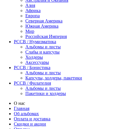
Австралия и Океания
Азия
Африка
Европа
Северная Америка
Южная Америка
Мир
Российская Империя
PCCB / Нумизматика
Альбомы и листы
Слабы и капсулы
Холдеры
Аксессуары
PCCB / Бонистика
Альбомы и листы
Капсулы, холдеры, пакетики
PCCB / Филателия
Альбомы и листы
Пакетики и холдеры
О нас
Главная
Об альбомах
Оплата и доставка
Скидки и акции