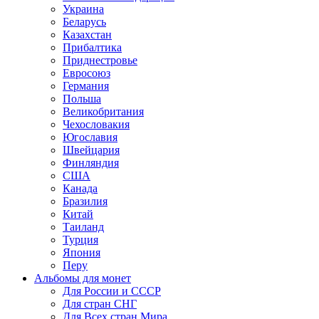
Украина
Беларусь
Казахстан
Прибалтика
Приднестровье
Евросоюз
Германия
Польша
Великобритания
Чехословакия
Югославия
Швейцария
Финляндия
США
Канада
Бразилия
Китай
Таиланд
Турция
Япония
Перу
Альбомы для монет
Для России и СССР
Для стран СНГ
Для Всех стран Мира