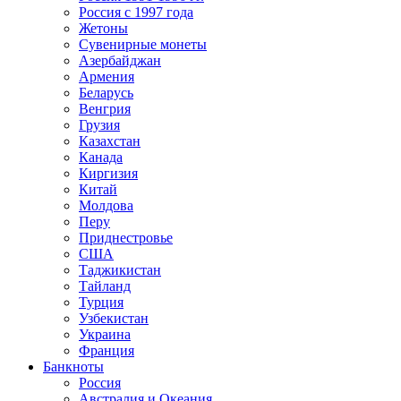
Россия с 1997 года
Жетоны
Сувенирные монеты
Азербайджан
Армения
Беларусь
Венгрия
Грузия
Казахстан
Канада
Киргизия
Китай
Молдова
Перу
Приднестровье
США
Таджикистан
Тайланд
Турция
Узбекистан
Украина
Франция
Банкноты
Россия
Австралия и Океания