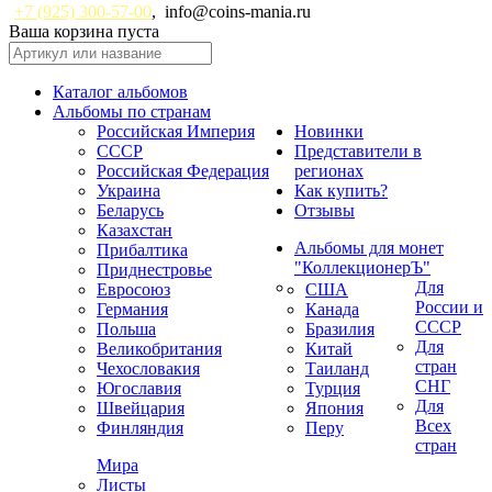
+7 (925) 300-57-00
,
info@coins-mania.ru
Ваша корзина пуста
Каталог альбомов
Альбомы по странам
Российская Империя
Новинки
СССР
Представители в
Российская Федерация
регионах
Украина
Как купить?
Беларусь
Отзывы
Казахстан
Альбомы для монет
Прибалтика
"КоллекционерЪ"
Приднестровье
Для
Евросоюз
США
России и
Германия
Канада
СССР
Польша
Бразилия
Для
Великобритания
Китай
стран
Чехословакия
Таиланд
СНГ
Югославия
Турция
Для
Швейцария
Япония
Всех
Финляндия
Перу
стран
Мира
Листы