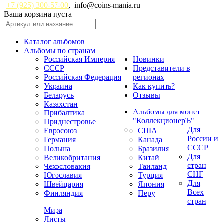
+7 (925) 300-57-00
,
info@coins-mania.ru
Ваша корзина пуста
Каталог альбомов
Альбомы по странам
Российская Империя
Новинки
СССР
Представители в
Российская Федерация
регионах
Украина
Как купить?
Беларусь
Отзывы
Казахстан
Альбомы для монет
Прибалтика
"КоллекционерЪ"
Приднестровье
Для
Евросоюз
США
России и
Германия
Канада
СССР
Польша
Бразилия
Для
Великобритания
Китай
стран
Чехословакия
Таиланд
СНГ
Югославия
Турция
Для
Швейцария
Япония
Всех
Финляндия
Перу
стран
Мира
Листы