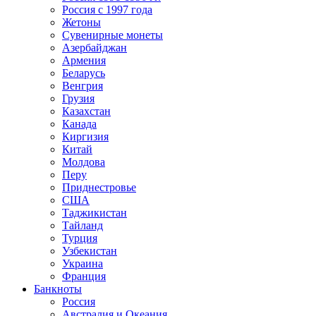
Россия с 1997 года
Жетоны
Сувенирные монеты
Азербайджан
Армения
Беларусь
Венгрия
Грузия
Казахстан
Канада
Киргизия
Китай
Молдова
Перу
Приднестровье
США
Таджикистан
Тайланд
Турция
Узбекистан
Украина
Франция
Банкноты
Россия
Австралия и Океания