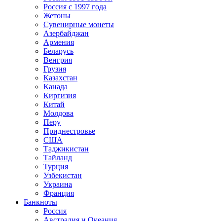
Россия с 1997 года
Жетоны
Сувенирные монеты
Азербайджан
Армения
Беларусь
Венгрия
Грузия
Казахстан
Канада
Киргизия
Китай
Молдова
Перу
Приднестровье
США
Таджикистан
Тайланд
Турция
Узбекистан
Украина
Франция
Банкноты
Россия
Австралия и Океания