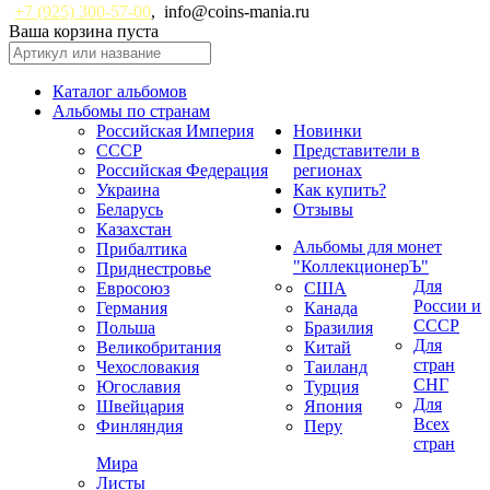
+7 (925) 300-57-00
,
info@coins-mania.ru
Ваша корзина пуста
Каталог альбомов
Альбомы по странам
Российская Империя
Новинки
СССР
Представители в
Российская Федерация
регионах
Украина
Как купить?
Беларусь
Отзывы
Казахстан
Альбомы для монет
Прибалтика
"КоллекционерЪ"
Приднестровье
Для
Евросоюз
США
России и
Германия
Канада
СССР
Польша
Бразилия
Для
Великобритания
Китай
стран
Чехословакия
Таиланд
СНГ
Югославия
Турция
Для
Швейцария
Япония
Всех
Финляндия
Перу
стран
Мира
Листы