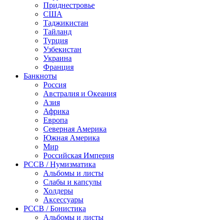
Приднестровье
США
Таджикистан
Тайланд
Турция
Узбекистан
Украина
Франция
Банкноты
Россия
Австралия и Океания
Азия
Африка
Европа
Северная Америка
Южная Америка
Мир
Российская Империя
PCCB / Нумизматика
Альбомы и листы
Слабы и капсулы
Холдеры
Аксессуары
PCCB / Бонистика
Альбомы и листы