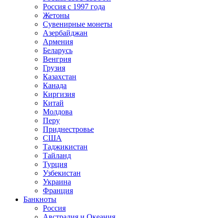
Россия с 1997 года
Жетоны
Сувенирные монеты
Азербайджан
Армения
Беларусь
Венгрия
Грузия
Казахстан
Канада
Киргизия
Китай
Молдова
Перу
Приднестровье
США
Таджикистан
Тайланд
Турция
Узбекистан
Украина
Франция
Банкноты
Россия
Австралия и Океания