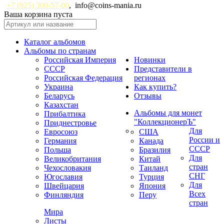
+7 (925) 300-57-00
,
info@coins-mania.ru
Ваша корзина пуста
Каталог альбомов
Альбомы по странам
Российская Империя
Новинки
СССР
Представители в
Российская Федерация
регионах
Украина
Как купить?
Беларусь
Отзывы
Казахстан
Альбомы для монет
Прибалтика
"КоллекционерЪ"
Приднестровье
Для
Евросоюз
США
России и
Германия
Канада
СССР
Польша
Бразилия
Для
Великобритания
Китай
стран
Чехословакия
Таиланд
СНГ
Югославия
Турция
Для
Швейцария
Япония
Всех
Финляндия
Перу
стран
Мира
Листы