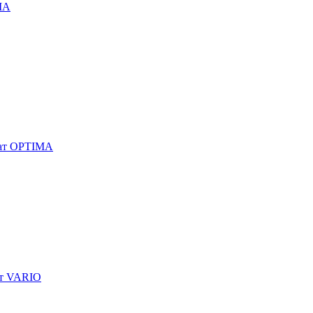
MA
мат OPTIMA
ат VARIO