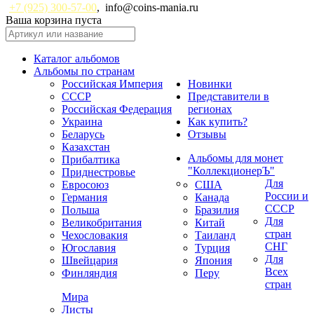
+7 (925) 300-57-00
,
info@coins-mania.ru
Ваша корзина пуста
Каталог альбомов
Альбомы по странам
Российская Империя
Новинки
СССР
Представители в
Российская Федерация
регионах
Украина
Как купить?
Беларусь
Отзывы
Казахстан
Альбомы для монет
Прибалтика
"КоллекционерЪ"
Приднестровье
Для
Евросоюз
США
России и
Германия
Канада
СССР
Польша
Бразилия
Для
Великобритания
Китай
стран
Чехословакия
Таиланд
СНГ
Югославия
Турция
Для
Швейцария
Япония
Всех
Финляндия
Перу
стран
Мира
Листы