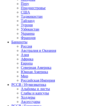
Перу
Приднестровье
США
Таджикистан
Тайланд
Турция
Узбекистан
Украина
Франция
Банкноты
Россия
Австралия и Океания
Азия
Африка
Европа
Северная Америка
Южная Америка
Мир
Российская Империя
PCCB / Нумизматика
Альбомы и листы
Слабы и капсулы
Холдеры
Аксессуары
PCCB / Бонистика