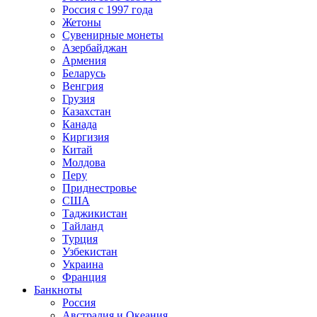
Россия с 1997 года
Жетоны
Сувенирные монеты
Азербайджан
Армения
Беларусь
Венгрия
Грузия
Казахстан
Канада
Киргизия
Китай
Молдова
Перу
Приднестровье
США
Таджикистан
Тайланд
Турция
Узбекистан
Украина
Франция
Банкноты
Россия
Австралия и Океания