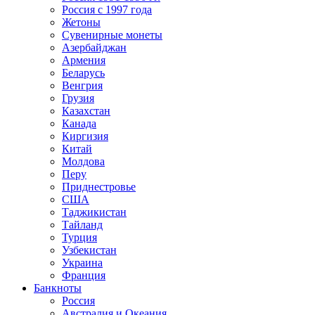
Россия с 1997 года
Жетоны
Сувенирные монеты
Азербайджан
Армения
Беларусь
Венгрия
Грузия
Казахстан
Канада
Киргизия
Китай
Молдова
Перу
Приднестровье
США
Таджикистан
Тайланд
Турция
Узбекистан
Украина
Франция
Банкноты
Россия
Австралия и Океания