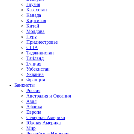
Грузия
Казахстан
Канада
Киргизия
Китай
Молдова
Перу
Приднестровье
США
Таджикистан
Тайланд
Турция
Узбекистан
Украина
Франция
Банкноты
Россия
Австралия и Океания
Азия
Африка
Европа
Северная Америка
Южная Америка
Мир
Российская Империя