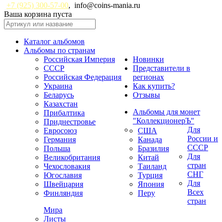
+7 (925) 300-57-00
,
info@coins-mania.ru
Ваша корзина пуста
Каталог альбомов
Альбомы по странам
Российская Империя
Новинки
СССР
Представители в
Российская Федерация
регионах
Украина
Как купить?
Беларусь
Отзывы
Казахстан
Альбомы для монет
Прибалтика
"КоллекционерЪ"
Приднестровье
Для
Евросоюз
США
России и
Германия
Канада
СССР
Польша
Бразилия
Для
Великобритания
Китай
стран
Чехословакия
Таиланд
СНГ
Югославия
Турция
Для
Швейцария
Япония
Всех
Финляндия
Перу
стран
Мира
Листы