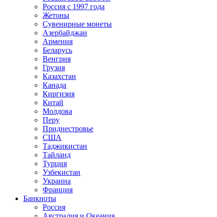
Россия с 1997 года
Жетоны
Сувенирные монеты
Азербайджан
Армения
Беларусь
Венгрия
Грузия
Казахстан
Канада
Киргизия
Китай
Молдова
Перу
Приднестровье
США
Таджикистан
Тайланд
Турция
Узбекистан
Украина
Франция
Банкноты
Россия
Австралия и Океания