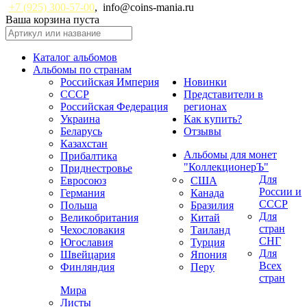
+7 (925) 300-57-00
,
info@coins-mania.ru
Ваша корзина пуста
Каталог альбомов
Альбомы по странам
Российская Империя
Новинки
СССР
Представители в
Российская Федерация
регионах
Украина
Как купить?
Беларусь
Отзывы
Казахстан
Альбомы для монет
Прибалтика
"КоллекционерЪ"
Приднестровье
Для
Евросоюз
США
России и
Германия
Канада
СССР
Польша
Бразилия
Для
Великобритания
Китай
стран
Чехословакия
Таиланд
СНГ
Югославия
Турция
Для
Швейцария
Япония
Всех
Финляндия
Перу
стран
Мира
Листы