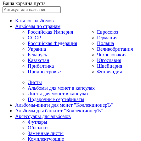
Ваша корзина пуста
Каталог альбомов
Альбомы по странам
Российская Империя
Евросоюз
СССР
Германия
Российская Федерация
Польша
Украина
Великобритания
Беларусь
Чехословакия
Казахстан
Югославия
Прибалтика
Швейцария
Приднестровье
Финляндия
Листы
Альбомы для монет в капсулах
Листы для монет в капсулах
Подарочные сертификаты
Альбомы-книги для монет "КоллекционерЪ"
Альбомы для банкнот "КоллекционерЪ"
Аксессуары для альбомов
Футляры
Обложки
Заменные листы
Комплектующие