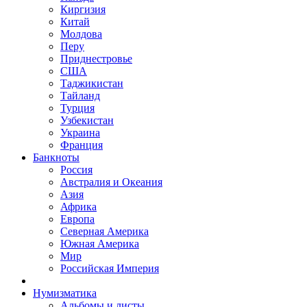
Киргизия
Китай
Молдова
Перу
Приднестровье
США
Таджикистан
Тайланд
Турция
Узбекистан
Украина
Франция
Банкноты
Россия
Австралия и Океания
Азия
Африка
Европа
Северная Америка
Южная Америка
Мир
Российская Империя
Нумизматика
Альбомы и листы