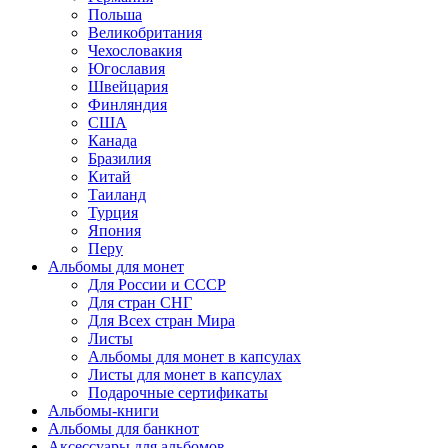
Польша
Великобритания
Чехословакия
Югославия
Швейцария
Финляндия
США
Канада
Бразилия
Китай
Таиланд
Турция
Япония
Перу
Альбомы для монет
Для России и СССР
Для стран СНГ
Для Всех стран Мира
Листы
Альбомы для монет в капсулах
Листы для монет в капсулах
Подарочные сертификаты
Альбомы-книги
Альбомы для банкнот
Аксессуары для альбомов