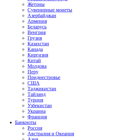
Жетоны
Сувенирные монеты
Азербайджан
Армения
Беларусь
Венгрия
Грузия
Казахстан
Канада
Киргизия
Китай
Молдова
Перу
Приднестровье
США
Таджикистан
Тайланд
Турция
Узбекистан
Украина
Франция
Банкноты
Россия
Австралия и Океания
Азия