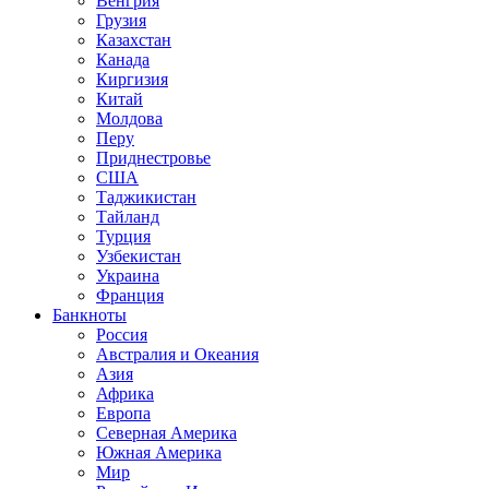
Венгрия
Грузия
Казахстан
Канада
Киргизия
Китай
Молдова
Перу
Приднестровье
США
Таджикистан
Тайланд
Турция
Узбекистан
Украина
Франция
Банкноты
Россия
Австралия и Океания
Азия
Африка
Европа
Северная Америка
Южная Америка
Мир