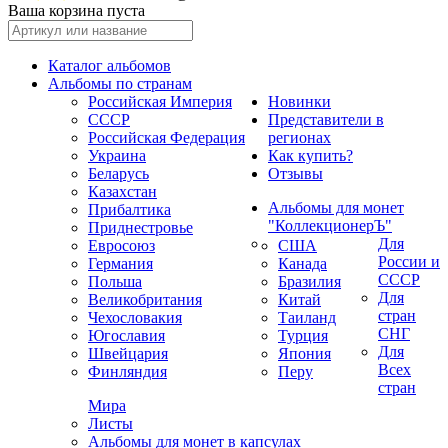
Ваша корзина пуста
Каталог альбомов
Альбомы по странам
Российская Империя
Новинки
СССР
Представители в
Российская Федерация
регионах
Украина
Как купить?
Беларусь
Отзывы
Казахстан
Альбомы для монет
Прибалтика
"КоллекционерЪ"
Приднестровье
Для
Евросоюз
США
России и
Германия
Канада
СССР
Польша
Бразилия
Для
Великобритания
Китай
стран
Чехословакия
Таиланд
СНГ
Югославия
Турция
Для
Швейцария
Япония
Всех
Финляндия
Перу
стран
Мира
Листы
Альбомы для монет в капсулах