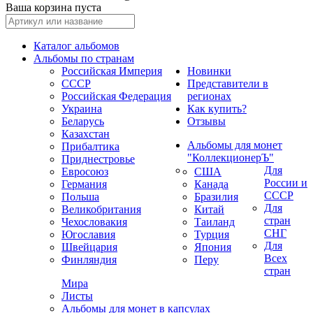
Ваша корзина пуста
Каталог альбомов
Альбомы по странам
Российская Империя
Новинки
СССР
Представители в
Российская Федерация
регионах
Украина
Как купить?
Беларусь
Отзывы
Казахстан
Альбомы для монет
Прибалтика
"КоллекционерЪ"
Приднестровье
Для
Евросоюз
США
России и
Германия
Канада
СССР
Польша
Бразилия
Для
Великобритания
Китай
стран
Чехословакия
Таиланд
СНГ
Югославия
Турция
Для
Швейцария
Япония
Всех
Финляндия
Перу
стран
Мира
Листы
Альбомы для монет в капсулах