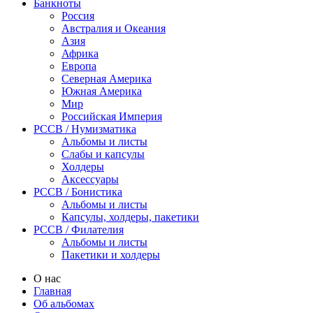
Банкноты
Россия
Австралия и Океания
Азия
Африка
Европа
Северная Америка
Южная Америка
Мир
Российская Империя
PCCB / Нумизматика
Альбомы и листы
Слабы и капсулы
Холдеры
Аксессуары
PCCB / Бонистика
Альбомы и листы
Капсулы, холдеры, пакетики
PCCB / Филателия
Альбомы и листы
Пакетики и холдеры
О нас
Главная
Об альбомах