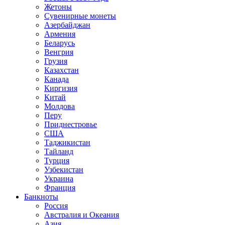
Жетоны
Сувенирные монеты
Азербайджан
Армения
Беларусь
Венгрия
Грузия
Казахстан
Канада
Киргизия
Китай
Молдова
Перу
Приднестровье
США
Таджикистан
Тайланд
Турция
Узбекистан
Украина
Франция
Банкноты
Россия
Австралия и Океания
Азия