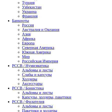
Турция
Узбекистан
Украина
Франция
Банкноты
Россия
Австралия и Океания
Азия
Африка
Европа
Северная Америка
Южная Америка
Мир
Российская Империя
PCCB / Нумизматика
Альбомы и листы
Слабы и капсулы
Холдеры
Аксессуары
PCCB / Бонистика
Альбомы и листы
Капсулы, холдеры, пакетики
PCCB / Филателия
Альбомы и листы
Пакетики и холдеры