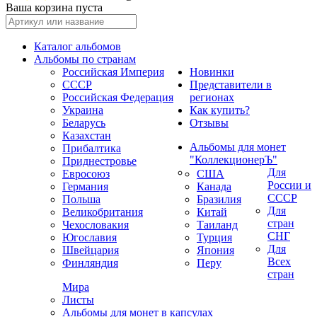
Ваша корзина пуста
Каталог альбомов
Альбомы по странам
Российская Империя
Новинки
СССР
Представители в
Российская Федерация
регионах
Украина
Как купить?
Беларусь
Отзывы
Казахстан
Альбомы для монет
Прибалтика
"КоллекционерЪ"
Приднестровье
Для
Евросоюз
США
России и
Германия
Канада
СССР
Польша
Бразилия
Для
Великобритания
Китай
стран
Чехословакия
Таиланд
СНГ
Югославия
Турция
Для
Швейцария
Япония
Всех
Финляндия
Перу
стран
Мира
Листы
Альбомы для монет в капсулах