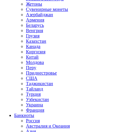
Жетоны
Сувенирные монеты
Азербайджан
Армения
Беларусь
Венгрия
Грузия
Казахстан
Канада
Киргизия
Китай
Молдова
Перу
Приднестровье
США
Таджикистан
Тайланд
Турция
Узбекистан
Украина
Франция
Банкноты
Россия
Австралия и Океания
Азия