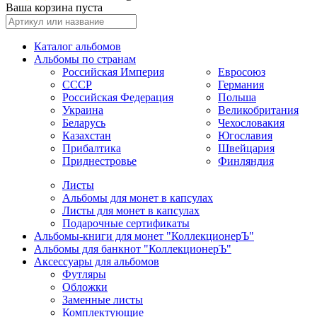
Ваша корзина пуста
Каталог альбомов
Альбомы по странам
Российская Империя
Евросоюз
СССР
Германия
Российская Федерация
Польша
Украина
Великобритания
Беларусь
Чехословакия
Казахстан
Югославия
Прибалтика
Швейцария
Приднестровье
Финляндия
Листы
Альбомы для монет в капсулах
Листы для монет в капсулах
Подарочные сертификаты
Альбомы-книги для монет "КоллекционерЪ"
Альбомы для банкнот "КоллекционерЪ"
Аксессуары для альбомов
Футляры
Обложки
Заменные листы
Комплектующие