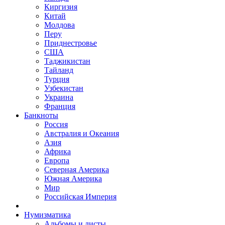
Киргизия
Китай
Молдова
Перу
Приднестровье
США
Таджикистан
Тайланд
Турция
Узбекистан
Украина
Франция
Банкноты
Россия
Австралия и Океания
Азия
Африка
Европа
Северная Америка
Южная Америка
Мир
Российская Империя
Нумизматика
Альбомы и листы