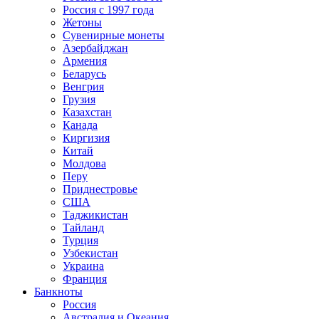
Россия с 1997 года
Жетоны
Сувенирные монеты
Азербайджан
Армения
Беларусь
Венгрия
Грузия
Казахстан
Канада
Киргизия
Китай
Молдова
Перу
Приднестровье
США
Таджикистан
Тайланд
Турция
Узбекистан
Украина
Франция
Банкноты
Россия
Австралия и Океания