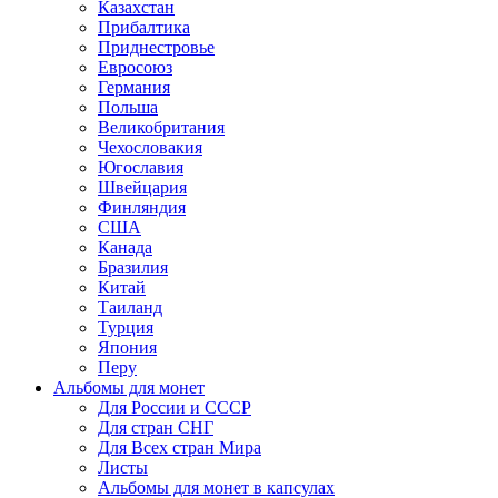
Казахстан
Прибалтика
Приднестровье
Евросоюз
Германия
Польша
Великобритания
Чехословакия
Югославия
Швейцария
Финляндия
США
Канада
Бразилия
Китай
Таиланд
Турция
Япония
Перу
Альбомы для монет
Для России и СССР
Для стран СНГ
Для Всех стран Мира
Листы
Альбомы для монет в капсулах