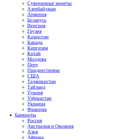
Сувенирные монеты
Азербайджан
Армения
Беларусь
Венгрия
Грузия
Казахстан
Канада
Киргизия
Китай
Молдова
Перу
Приднестровье
США
Таджикистан
Тайланд
Турция
Узбекистан
Украина
Франция
Банкноты
Россия
Австралия и Океания
Азия
Африка