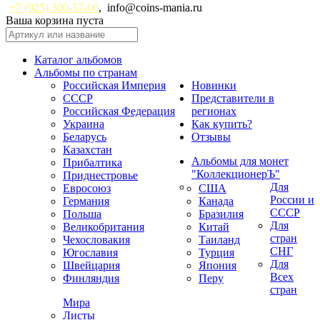
+7 (925) 300-57-00
,
info@coins-mania.ru
Ваша корзина пуста
Каталог альбомов
Альбомы по странам
Российская Империя
Новинки
СССР
Представители в
Российская Федерация
регионах
Украина
Как купить?
Беларусь
Отзывы
Казахстан
Альбомы для монет
Прибалтика
"КоллекционерЪ"
Приднестровье
Для
Евросоюз
США
России и
Германия
Канада
СССР
Польша
Бразилия
Для
Великобритания
Китай
стран
Чехословакия
Таиланд
СНГ
Югославия
Турция
Для
Швейцария
Япония
Всех
Финляндия
Перу
стран
Мира
Листы