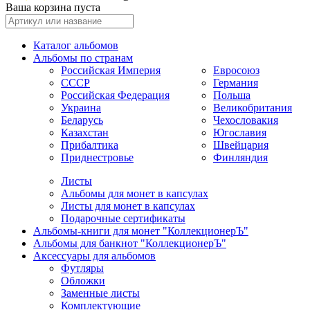
Ваша корзина пуста
Каталог альбомов
Альбомы по странам
Российская Империя
Евросоюз
СССР
Германия
Российская Федерация
Польша
Украина
Великобритания
Беларусь
Чехословакия
Казахстан
Югославия
Прибалтика
Швейцария
Приднестровье
Финляндия
Листы
Альбомы для монет в капсулах
Листы для монет в капсулах
Подарочные сертификаты
Альбомы-книги для монет "КоллекционерЪ"
Альбомы для банкнот "КоллекционерЪ"
Аксессуары для альбомов
Футляры
Обложки
Заменные листы
Комплектующие