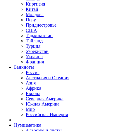
Киргизия
Китай
Молдова
Перу
Приднестровье
США
Таджикистан
Тайланд
Турция
Узбекистан
Украина
Франция
Банкноты
Россия
Австралия и Океания
Азия
Африка
Европа
Северная Америка
Южная Америка
Мир
Российская Империя
Нумизматика
Альбомы и листы