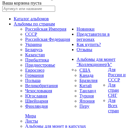
Ваша корзина пуста
Каталог альбомов
Альбомы по странам
Российская Империя
Новинки
СССР
Представители в
Российская Федерация
регионах
Украина
Как купить?
Беларусь
Отзывы
Казахстан
Альбомы для монет
Прибалтика
"КоллекционерЪ"
Приднестровье
Для
Евросоюз
США
России и
Германия
Канада
СССР
Польша
Бразилия
Для
Великобритания
Китай
стран
Чехословакия
Таиланд
СНГ
Югославия
Турция
Для
Швейцария
Япония
Всех
Финляндия
Перу
стран
Мира
Листы
Альбомы для монет в капсулах