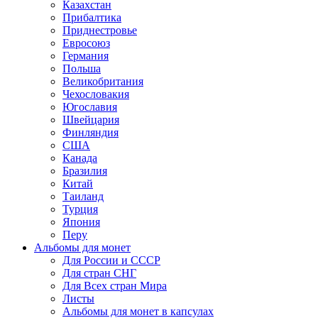
Казахстан
Прибалтика
Приднестровье
Евросоюз
Германия
Польша
Великобритания
Чехословакия
Югославия
Швейцария
Финляндия
США
Канада
Бразилия
Китай
Таиланд
Турция
Япония
Перу
Альбомы для монет
Для России и СССР
Для стран СНГ
Для Всех стран Мира
Листы
Альбомы для монет в капсулах