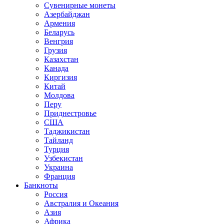
Сувенирные монеты
Азербайджан
Армения
Беларусь
Венгрия
Грузия
Казахстан
Канада
Киргизия
Китай
Молдова
Перу
Приднестровье
США
Таджикистан
Тайланд
Турция
Узбекистан
Украина
Франция
Банкноты
Россия
Австралия и Океания
Азия
Африка