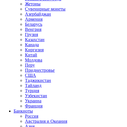
Жетоны
Сувенирные монеты
Азербайджан
Армения
Беларусь
Венгрия
Грузия
Казахстан
Канада
Киргизия
Китай
Молдова
Перу
Приднестровье
США
Таджикистан
Тайланд
Турция
Узбекистан
Украина
Франция
Банкноты
Россия
Австралия и Океания
Азия