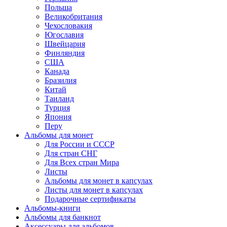
Польша
Великобритания
Чехословакия
Югославия
Швейцария
Финляндия
США
Канада
Бразилия
Китай
Таиланд
Турция
Япония
Перу
Альбомы для монет
Для России и СССР
Для стран СНГ
Для Всех стран Мира
Листы
Альбомы для монет в капсулах
Листы для монет в капсулах
Подарочные сертификаты
Альбомы-книги
Альбомы для банкнот
Аксессуары для альбомов