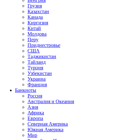
Венгрия
Грузия
Казахстан
Канада
Киргизия
Китай
Молдова
Перу
Приднестровье
США
Таджикистан
Тайланд
Турция
Узбекистан
Украина
Франция
Банкноты
Россия
Австралия и Океания
Азия
Африка
Европа
Северная Америка
Южная Америка
Мир