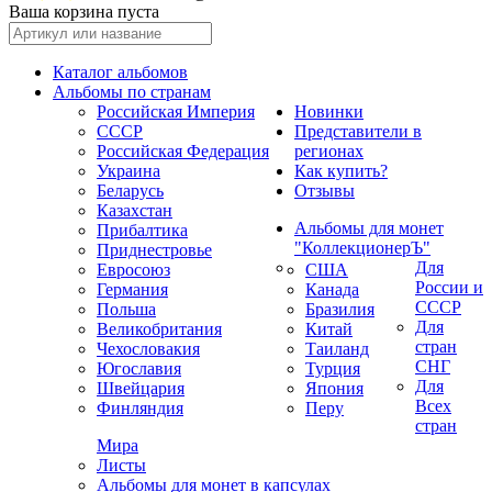
Ваша корзина пуста
Каталог альбомов
Альбомы по странам
Российская Империя
Новинки
СССР
Представители в
Российская Федерация
регионах
Украина
Как купить?
Беларусь
Отзывы
Казахстан
Альбомы для монет
Прибалтика
"КоллекционерЪ"
Приднестровье
Для
Евросоюз
США
России и
Германия
Канада
СССР
Польша
Бразилия
Для
Великобритания
Китай
стран
Чехословакия
Таиланд
СНГ
Югославия
Турция
Для
Швейцария
Япония
Всех
Финляндия
Перу
стран
Мира
Листы
Альбомы для монет в капсулах