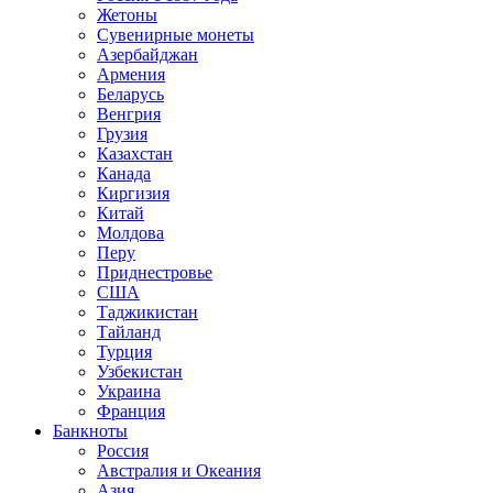
Жетоны
Сувенирные монеты
Азербайджан
Армения
Беларусь
Венгрия
Грузия
Казахстан
Канада
Киргизия
Китай
Молдова
Перу
Приднестровье
США
Таджикистан
Тайланд
Турция
Узбекистан
Украина
Франция
Банкноты
Россия
Австралия и Океания
Азия