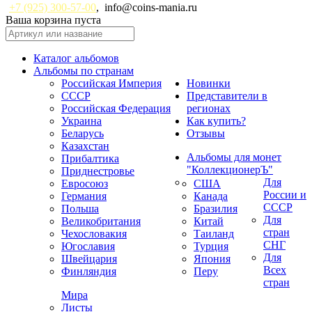
+7 (925) 300-57-00
,
info@coins-mania.ru
Ваша корзина пуста
Каталог альбомов
Альбомы по странам
Российская Империя
Новинки
СССР
Представители в
Российская Федерация
регионах
Украина
Как купить?
Беларусь
Отзывы
Казахстан
Альбомы для монет
Прибалтика
"КоллекционерЪ"
Приднестровье
Для
Евросоюз
США
России и
Германия
Канада
СССР
Польша
Бразилия
Для
Великобритания
Китай
стран
Чехословакия
Таиланд
СНГ
Югославия
Турция
Для
Швейцария
Япония
Всех
Финляндия
Перу
стран
Мира
Листы