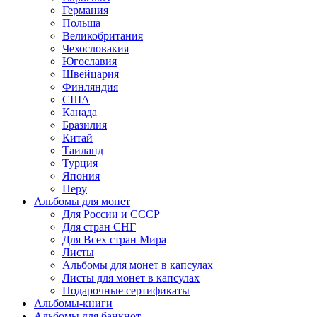
Германия
Польша
Великобритания
Чехословакия
Югославия
Швейцария
Финляндия
США
Канада
Бразилия
Китай
Таиланд
Турция
Япония
Перу
Альбомы для монет
Для России и СССР
Для стран СНГ
Для Всех стран Мира
Листы
Альбомы для монет в капсулах
Листы для монет в капсулах
Подарочные сертификаты
Альбомы-книги
Альбомы для банкнот