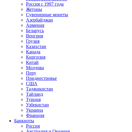
Россия с 1997 года
Жетоны
Сувенирные монеты
Азербайджан
Армения
Беларусь
Венгрия
Грузия
Казахстан
Канада
Киргизия
Китай
Молдова
Перу
Приднестровье
США
Таджикистан
Тайланд
Турция
Узбекистан
Украина
Франция
Банкноты
Россия
Австралия и Океания