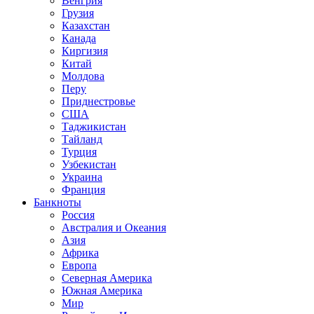
Венгрия
Грузия
Казахстан
Канада
Киргизия
Китай
Молдова
Перу
Приднестровье
США
Таджикистан
Тайланд
Турция
Узбекистан
Украина
Франция
Банкноты
Россия
Австралия и Океания
Азия
Африка
Европа
Северная Америка
Южная Америка
Мир