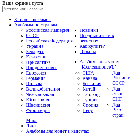
Ваша корзина пуста
Каталог альбомов
Альбомы по странам
Российская Империя
Новинки
СССР
Представители в
Российская Федерация
регионах
Украина
Как купить?
Беларусь
Отзывы
Казахстан
Альбомы для монет
Прибалтика
"КоллекционерЪ"
Приднестровье
Для
Евросоюз
США
России и
Германия
Канада
СССР
Польша
Бразилия
Для
Великобритания
Китай
стран
Чехословакия
Таиланд
СНГ
Югославия
Турция
Для
Швейцария
Япония
Всех
Финляндия
Перу
стран
Мира
Листы
Альбомы для монет в капсулах