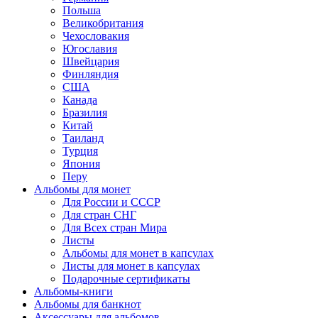
Польша
Великобритания
Чехословакия
Югославия
Швейцария
Финляндия
США
Канада
Бразилия
Китай
Таиланд
Турция
Япония
Перу
Альбомы для монет
Для России и СССР
Для стран СНГ
Для Всех стран Мира
Листы
Альбомы для монет в капсулах
Листы для монет в капсулах
Подарочные сертификаты
Альбомы-книги
Альбомы для банкнот
Аксессуары для альбомов