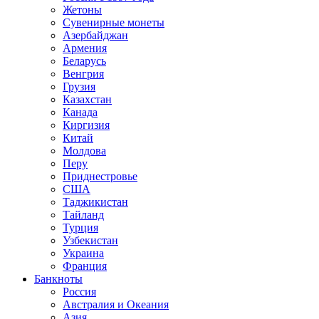
Жетоны
Сувенирные монеты
Азербайджан
Армения
Беларусь
Венгрия
Грузия
Казахстан
Канада
Киргизия
Китай
Молдова
Перу
Приднестровье
США
Таджикистан
Тайланд
Турция
Узбекистан
Украина
Франция
Банкноты
Россия
Австралия и Океания
Азия