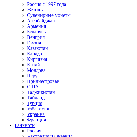
Россия с 1997 года
Жетоны
Сувенирные монеты
Азербайджан
Армения
Беларусь
Венгрия
Грузия
Казахстан
Канада
Киргизия
Китай
Молдова
Перу
Приднестровье
США
Таджикистан
Тайланд
Турция
Узбекистан
Украина
Франция
Банкноты
Россия
Австралия и Океания