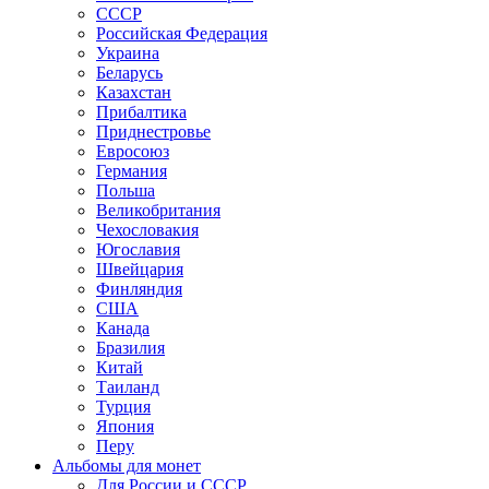
СССР
Российская Федерация
Украина
Беларусь
Казахстан
Прибалтика
Приднестровье
Евросоюз
Германия
Польша
Великобритания
Чехословакия
Югославия
Швейцария
Финляндия
США
Канада
Бразилия
Китай
Таиланд
Турция
Япония
Перу
Альбомы для монет
Для России и СССР