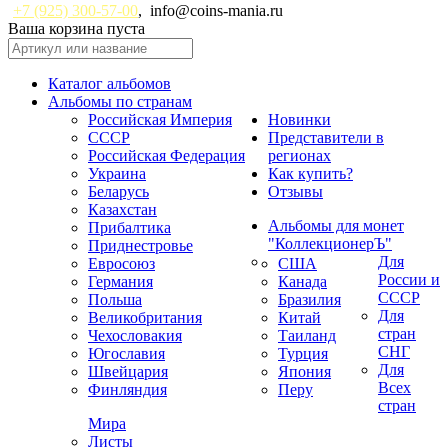
+7 (925) 300-57-00
,
info@coins-mania.ru
Ваша корзина пуста
Каталог альбомов
Альбомы по странам
Российская Империя
Новинки
СССР
Представители в
Российская Федерация
регионах
Украина
Как купить?
Беларусь
Отзывы
Казахстан
Альбомы для монет
Прибалтика
"КоллекционерЪ"
Приднестровье
Для
Евросоюз
США
России и
Германия
Канада
СССР
Польша
Бразилия
Для
Великобритания
Китай
стран
Чехословакия
Таиланд
СНГ
Югославия
Турция
Для
Швейцария
Япония
Всех
Финляндия
Перу
стран
Мира
Листы