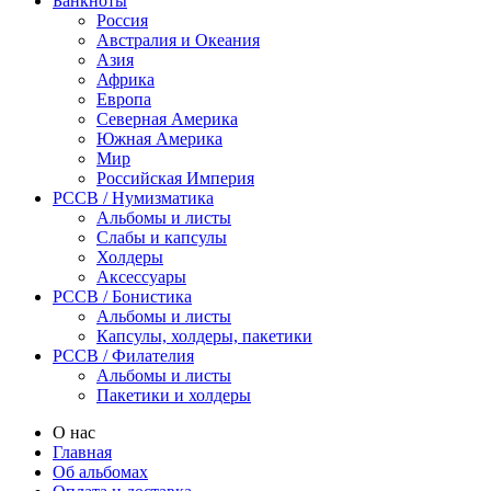
Банкноты
Россия
Австралия и Океания
Азия
Африка
Европа
Северная Америка
Южная Америка
Мир
Российская Империя
PCCB / Нумизматика
Альбомы и листы
Слабы и капсулы
Холдеры
Аксессуары
PCCB / Бонистика
Альбомы и листы
Капсулы, холдеры, пакетики
PCCB / Филателия
Альбомы и листы
Пакетики и холдеры
О нас
Главная
Об альбомах