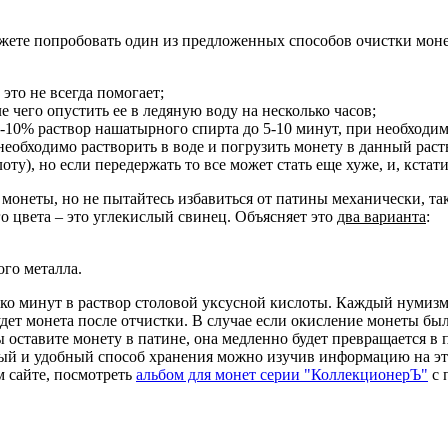
можете попробовать один из предложенных способов очистки мон
это не всегда помогает;
 чего опустить ее в ледяную воду на несколько часов;
-10% раствор нашатырного спирта до 5-10 минут, при необходи
необходимо растворить в воде и погрузить монету в данный раств
), но если передержать то все может стать еще хуже, и, кстати 
неты, но не пытайтесь избавиться от патины механически, так к
о цвета – это углекислый свинец. Объясняет это
два варианта
:
ого металла.
ько минут в раствор столовой уксусной кислоты. Каждый нумизма
удет монета после отчистки. В случае если окисление монеты бы
ы оставите монету в патине, она медленно будет превращается в
ый и удобный способ хранения можно изучив информацию на эту
 сайте, посмотреть
альбом для монет серии "КоллекционерЪ"
с 