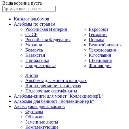
Ваша корзина пуста
Каталог альбомов
Альбомы по странам
Российская Империя
Евросоюз
СССР
Германия
Российская Федерация
Польша
Украина
Великобритания
Беларусь
Чехословакия
Казахстан
Югославия
Прибалтика
Швейцария
Приднестровье
Финляндия
Листы
Альбомы для монет в капсулах
Листы для монет в капсулах
Подарочные сертификаты
Альбомы-книги для монет "КоллекционерЪ"
Альбомы для банкнот "КоллекционерЪ"
Аксессуары для альбомов
Футляры
Обложки
Заменные листы
Комплектующие