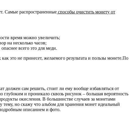
ет. Самые распространенные
способы очистить монету от
мости время можно увеличить;
ор на несколько часов;
опаснее всего это для меди.
ак это не принесет, желаемого результата и пользы монете.
По
т должен сам решить, стоит ли ему вообще избавляться от
ло глубоким и проникало сквозь рисунок – большая вероятность
 продукты окисления. В большинстве случаев за монетами
 тему, но скажу что альбом для хранения монет идеальный
подробным описанием и фото.