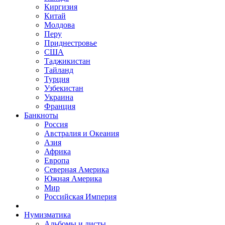
Киргизия
Китай
Молдова
Перу
Приднестровье
США
Таджикистан
Тайланд
Турция
Узбекистан
Украина
Франция
Банкноты
Россия
Австралия и Океания
Азия
Африка
Европа
Северная Америка
Южная Америка
Мир
Российская Империя
Нумизматика
Альбомы и листы