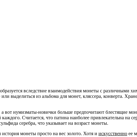
 образуется вследствие взаимодействия монеты с различными х
е или выделиться из
альбома для монет
,
кляссера
,
конверта
. Хран
а вот нумизматы-новички больше предпочитают блестящие монет
й каждого. Считается, что патина наиболее привлекательна на 
ульфида серебра, что указывает на возраст монеты.
и история монеты просто на вес золото. Хотя и
искусственно
ее 