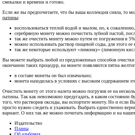
смекалки и времени и готово.
Если же вы предпочитаете, что бы ваша коллекция сияла, то 
патины
:
воспользоваться теплой водой и мылом, но, к сожалению, 
серебряную монету можно почистить зубной пастой, после
так же очистить монету можно путем ее погружения в 5%
можно использовать раствор пищевой соды, для этого ее 
так же некоторые используют «лимонку» (лимонную кислоту
Вы можете выбрать любой из предложенных способов очистки мо
окончании таких процедур, на монете появляются пятна желтог
в составе монеты он был изначально;
монета находилась в условиях с высоким содержанием эт
Очистить монету от этого налета можно погрузив ее на нескол
патины. Так как невозможно предугадать, в каком состоянии б
того, что растворив оксиды, вы испортите монету. Но и если В
просто нужно следить и ухаживать. Выбрать единственно верн
вариант. О них так же можно почитать информацию и на нашем
Издательство
Планы
Об альбомах