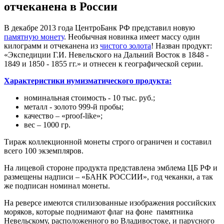
отчеканена в России
В декабре 2013 года ЦентроБанк РФ представил новую
памятную монету
. Необычная новинка имеет массу один
килограмм и отчеканена из
чистого золота
! Назван продукт:
«Экспедиции Г.И. Невельского на Дальний Восток в 1848 -
1849 и 1850 - 1855 гг.» и отнесен к географической серии.
Характеристики нумизматического продукта:
номинальная стоимость - 10 тыс. руб.;
металл - золото 999-й пробы;
качество – «proof-like»;
вес – 1000 гр.
Тираж коллекционной монеты строго ограничен и составил
всего 100 экземпляров.
На лицевой стороне продукта представлена эмблема ЦБ РФ и
размещены надписи – «БАНК РОССИИ», год чеканки, а так
же подписан номинал монеты.
На реверсе имеются стилизованные изображения российских
моряков, которые поднимают флаг на фоне памятника
Невельскому, расположенного во Владивостоке, и парусного