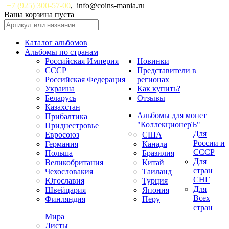
+7 (925) 300-57-00
,
info@coins-mania.ru
Ваша корзина пуста
Каталог альбомов
Альбомы по странам
Российская Империя
Новинки
СССР
Представители в
Российская Федерация
регионах
Украина
Как купить?
Беларусь
Отзывы
Казахстан
Альбомы для монет
Прибалтика
"КоллекционерЪ"
Приднестровье
Для
Евросоюз
США
России и
Германия
Канада
СССР
Польша
Бразилия
Для
Великобритания
Китай
стран
Чехословакия
Таиланд
СНГ
Югославия
Турция
Для
Швейцария
Япония
Всех
Финляндия
Перу
стран
Мира
Листы