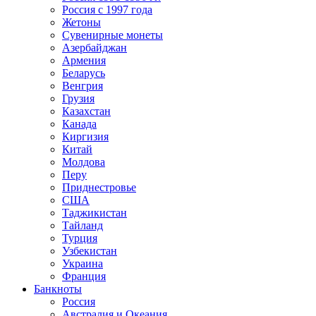
Россия с 1997 года
Жетоны
Сувенирные монеты
Азербайджан
Армения
Беларусь
Венгрия
Грузия
Казахстан
Канада
Киргизия
Китай
Молдова
Перу
Приднестровье
США
Таджикистан
Тайланд
Турция
Узбекистан
Украина
Франция
Банкноты
Россия
Австралия и Океания