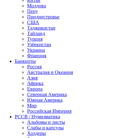
Китай
Молдова
Перу
Приднестровье
США
Таджикистан
Тайланд
Турция
Узбекистан
Украина
Франция
Банкноты
Россия
Австралия и Океания
Азия
Африка
Европа
Северная Америка
Южная Америка
Мир
Российская Империя
PCCB / Нумизматика
Альбомы и листы
Слабы и капсулы
Холдеры