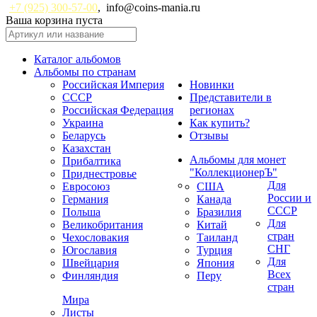
+7 (925) 300-57-00
,
info@coins-mania.ru
Ваша корзина пуста
Каталог альбомов
Альбомы по странам
Российская Империя
Новинки
СССР
Представители в
Российская Федерация
регионах
Украина
Как купить?
Беларусь
Отзывы
Казахстан
Альбомы для монет
Прибалтика
"КоллекционерЪ"
Приднестровье
Для
Евросоюз
США
России и
Германия
Канада
СССР
Польша
Бразилия
Для
Великобритания
Китай
стран
Чехословакия
Таиланд
СНГ
Югославия
Турция
Для
Швейцария
Япония
Всех
Финляндия
Перу
стран
Мира
Листы