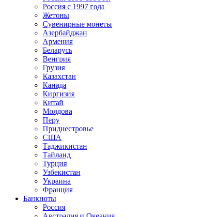
Россия с 1997 года
Жетоны
Сувенирные монеты
Азербайджан
Армения
Беларусь
Венгрия
Грузия
Казахстан
Канада
Киргизия
Китай
Молдова
Перу
Приднестровье
США
Таджикистан
Тайланд
Турция
Узбекистан
Украина
Франция
Банкноты
Россия
Австралия и Океания