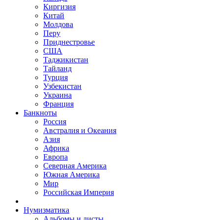
Киргизия
Китай
Молдова
Перу
Приднестровье
США
Таджикистан
Тайланд
Турция
Узбекистан
Украина
Франция
Банкноты
Россия
Австралия и Океания
Азия
Африка
Европа
Северная Америка
Южная Америка
Мир
Российская Империя
Нумизматика
Альбомы и листы