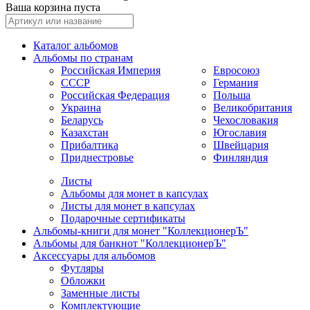
Ваша корзина пуста
Каталог альбомов
Альбомы по странам
Российская Империя
Евросоюз
СССР
Германия
Российская Федерация
Польша
Украина
Великобритания
Беларусь
Чехословакия
Казахстан
Югославия
Прибалтика
Швейцария
Приднестровье
Финляндия
Листы
Альбомы для монет в капсулах
Листы для монет в капсулах
Подарочные сертификаты
Альбомы-книги для монет "КоллекционерЪ"
Альбомы для банкнот "КоллекционерЪ"
Аксессуары для альбомов
Футляры
Обложки
Заменные листы
Комплектующие