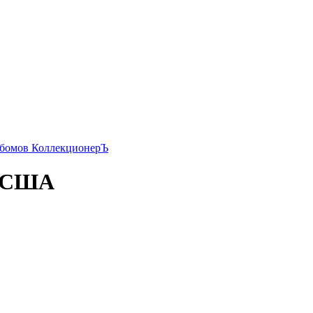
ьбомов КоллекционерЪ
в США