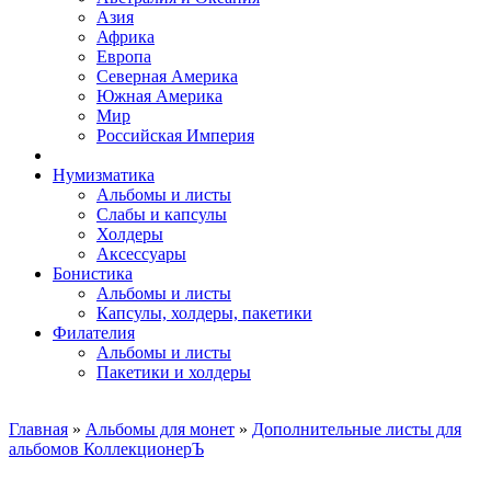
Азия
Африка
Европа
Северная Америка
Южная Америка
Мир
Российская Империя
Нумизматика
Альбомы и листы
Слабы и капсулы
Холдеры
Аксессуары
Бонистика
Альбомы и листы
Капсулы, холдеры, пакетики
Филателия
Альбомы и листы
Пакетики и холдеры
Главная
»
Альбомы для монет
»
Дополнительные листы для
альбомов КоллекционерЪ