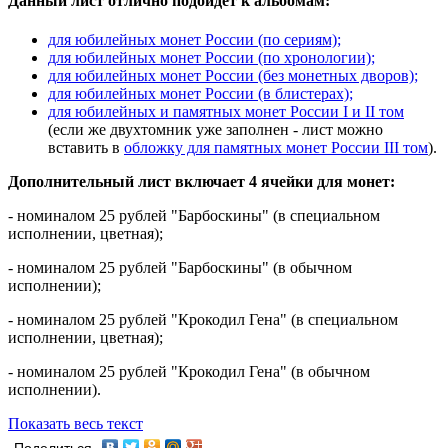
Данный лист отлично подойдет к альбомам:
для юбилейных монет России (по сериям);
для юбилейных монет России (по хронологии);
для юбилейных монет России (без монетных дворов);
для юбилейных монет России (в блистерах);
для юбилейных и памятных монет России I и II том
(если же двухтомник уже заполнен - лист можно
вставить в
обложку для памятных монет России III том
).
Дополнительный лист включает 4 ячейки для монет:
- номиналом 25 рублей "Барбоскины" (в специальном
исполнении, цветная);
- номиналом 25 рублей "Барбоскины" (в обычном
исполнении);
- номиналом 25 рублей "Крокодил Гена" (в специальном
исполнении, цветная);
- номиналом 25 рублей "Крокодил Гена" (в обычном
исполнении).
Показать весь текст