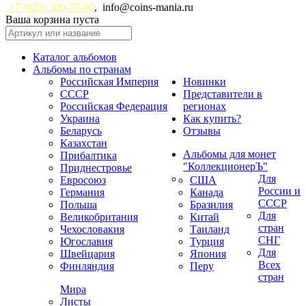
+7 (925) 300-57-00
,
info@coins-mania.ru
Ваша корзина пуста
Каталог альбомов
Альбомы по странам
Российская Империя
Новинки
СССР
Представители в
Российская Федерация
регионах
Украина
Как купить?
Беларусь
Отзывы
Казахстан
Альбомы для монет
Прибалтика
"КоллекционерЪ"
Приднестровье
Для
Евросоюз
США
России и
Германия
Канада
СССР
Польша
Бразилия
Для
Великобритания
Китай
стран
Чехословакия
Таиланд
СНГ
Югославия
Турция
Для
Швейцария
Япония
Всех
Финляндия
Перу
стран
Мира
Листы