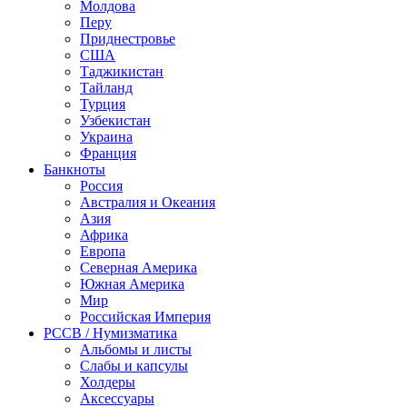
Молдова
Перу
Приднестровье
США
Таджикистан
Тайланд
Турция
Узбекистан
Украина
Франция
Банкноты
Россия
Австралия и Океания
Азия
Африка
Европа
Северная Америка
Южная Америка
Мир
Российская Империя
PCCB / Нумизматика
Альбомы и листы
Слабы и капсулы
Холдеры
Аксессуары