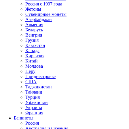
Россия с 1997 года
Жетоны
Сувенирные монеты
Азербайджан
Армения
Беларусь
Венгрия
Грузия
Казахстан
Канада
Киргизия
Китай
Молдова
Перу
Приднестровье
США
Таджикистан
Тайланд
Турция
Узбекистан
Украина
Франция
Банкноты
Россия
Австралия и Океания