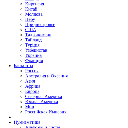
Киргизия
Китай
Молдова
Перу
Приднестровье
США
Таджикистан
Тайланд
Турция
Узбекистан
Украина
Франция
Банкноты
Россия
Австралия и Океания
Азия
Африка
Европа
Северная Америка
Южная Америка
Мир
Российская Империя
Нумизматика
Альбомы и листы