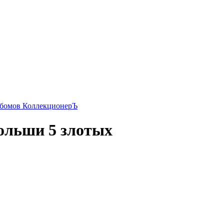
ьбомов КоллекционерЪ
ольши 5 злотых