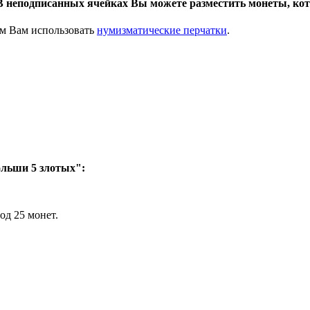
 В неподписанных ячейках Вы можете разместить монеты, ко
ем Вам использовать
нумизматические перчатки
.
ольши 5 злотых":
од 25 монет.