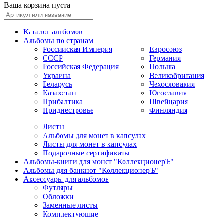
Ваша корзина пуста
Каталог альбомов
Альбомы по странам
Российская Империя
Евросоюз
СССР
Германия
Российская Федерация
Польша
Украина
Великобритания
Беларусь
Чехословакия
Казахстан
Югославия
Прибалтика
Швейцария
Приднестровье
Финляндия
Листы
Альбомы для монет в капсулах
Листы для монет в капсулах
Подарочные сертификаты
Альбомы-книги для монет "КоллекционерЪ"
Альбомы для банкнот "КоллекционерЪ"
Аксессуары для альбомов
Футляры
Обложки
Заменные листы
Комплектующие