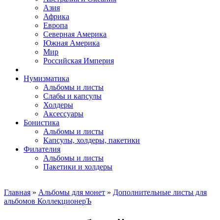
Азия
Африка
Европа
Северная Америка
Южная Америка
Мир
Российская Империя
Нумизматика
Альбомы и листы
Слабы и капсулы
Холдеры
Аксессуары
Бонистика
Альбомы и листы
Капсулы, холдеры, пакетики
Филателия
Альбомы и листы
Пакетики и холдеры
Главная
»
Альбомы для монет
»
Дополнительные листы для
альбомов КоллекционерЪ