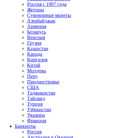
Россия с 1997 года
Жетоны
Сувенирные монеты
Азербайджан
Армения
Беларусь
Венгрия
Грузия
Казахстан
Канада
Киргизия
Китай
Молдова
Перу
Приднестровье
США
Таджикистан
Тайланд
Турция
Узбекистан
Украина
Франция
Банкноты
Россия
Австралия и Океания