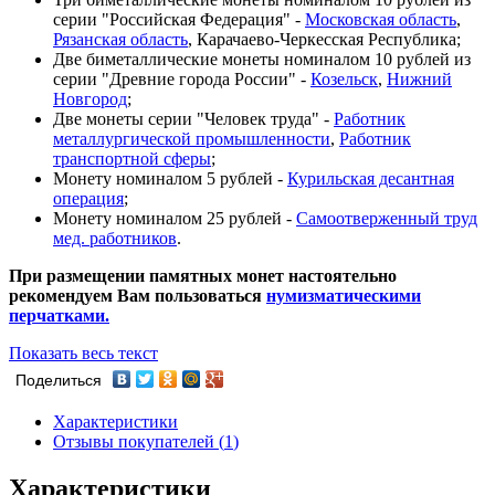
серии "Российская Федерация" -
Московская область
,
Рязанская область
, Карачаево-Черкесская Республика
;
Две биметаллические монеты номиналом 10 рублей из
серии "Древние города России" -
Козельск
,
Нижний
Новгород
;
Две монеты серии "Человек труда" -
Работник
металлургической промышленности
,
Работник
транспортной сферы
;
Монету номиналом 5 рублей -
Курильская десантная
операция
;
Монету номиналом 25 рублей -
Самоотверженный труд
мед. работников
.
При размещении памятных монет настоятельно
рекомендуем Вам пользоваться
нумизматическими
перчатками.
Показать весь текст
Поделиться
Характеристики
Отзывы покупателей (
1
)
Характеристики