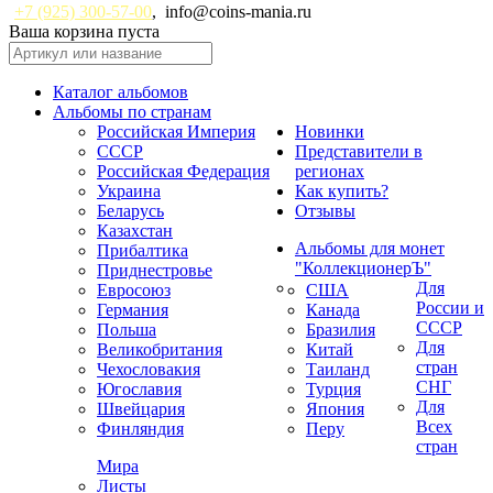
+7 (925) 300-57-00
,
info@coins-mania.ru
Ваша корзина пуста
Каталог альбомов
Альбомы по странам
Российская Империя
Новинки
СССР
Представители в
Российская Федерация
регионах
Украина
Как купить?
Беларусь
Отзывы
Казахстан
Альбомы для монет
Прибалтика
"КоллекционерЪ"
Приднестровье
Для
Евросоюз
США
России и
Германия
Канада
СССР
Польша
Бразилия
Для
Великобритания
Китай
стран
Чехословакия
Таиланд
СНГ
Югославия
Турция
Для
Швейцария
Япония
Всех
Финляндия
Перу
стран
Мира
Листы