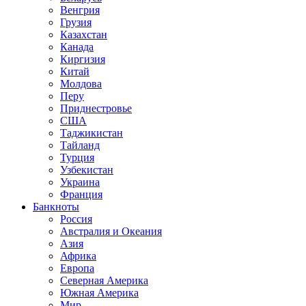
Венгрия
Грузия
Казахстан
Канада
Киргизия
Китай
Молдова
Перу
Приднестровье
США
Таджикистан
Тайланд
Турция
Узбекистан
Украина
Франция
Банкноты
Россия
Австралия и Океания
Азия
Африка
Европа
Северная Америка
Южная Америка
Мир