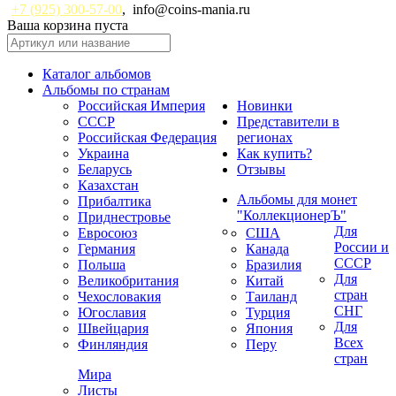
+7 (925) 300-57-00
,
info@coins-mania.ru
Ваша корзина пуста
Каталог альбомов
Альбомы по странам
Российская Империя
Новинки
СССР
Представители в
Российская Федерация
регионах
Украина
Как купить?
Беларусь
Отзывы
Казахстан
Альбомы для монет
Прибалтика
"КоллекционерЪ"
Приднестровье
Для
Евросоюз
США
России и
Германия
Канада
СССР
Польша
Бразилия
Для
Великобритания
Китай
стран
Чехословакия
Таиланд
СНГ
Югославия
Турция
Для
Швейцария
Япония
Всех
Финляндия
Перу
стран
Мира
Листы