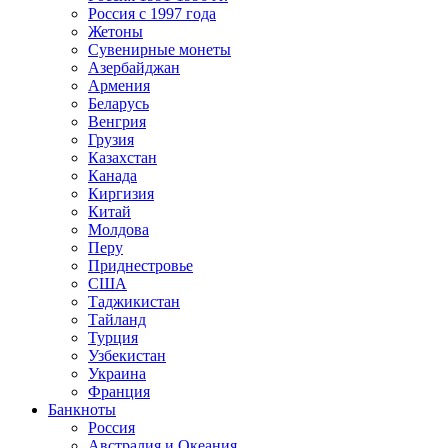
Россия с 1997 года
Жетоны
Сувенирные монеты
Азербайджан
Армения
Беларусь
Венгрия
Грузия
Казахстан
Канада
Киргизия
Китай
Молдова
Перу
Приднестровье
США
Таджикистан
Тайланд
Турция
Узбекистан
Украина
Франция
Банкноты
Россия
Австралия и Океания