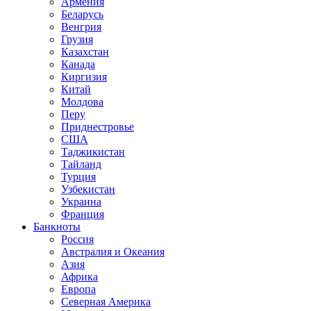
Армения
Беларусь
Венгрия
Грузия
Казахстан
Канада
Киргизия
Китай
Молдова
Перу
Приднестровье
США
Таджикистан
Тайланд
Турция
Узбекистан
Украина
Франция
Банкноты
Россия
Австралия и Океания
Азия
Африка
Европа
Северная Америка