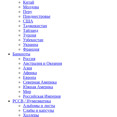
Китай
Молдова
Перу
Приднестровье
США
Таджикистан
Тайланд
Турция
Узбекистан
Украина
Франция
Банкноты
Россия
Австралия и Океания
Азия
Африка
Европа
Северная Америка
Южная Америка
Мир
Российская Империя
PCCB / Нумизматика
Альбомы и листы
Слабы и капсулы
Холдеры