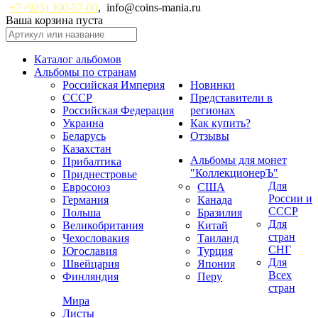
+7 (925) 300-57-00
,
info@coins-mania.ru
Ваша корзина пуста
Каталог альбомов
Альбомы по странам
Российская Империя
Новинки
СССР
Представители в
Российская Федерация
регионах
Украина
Как купить?
Беларусь
Отзывы
Казахстан
Альбомы для монет
Прибалтика
"КоллекционерЪ"
Приднестровье
Для
Евросоюз
США
России и
Германия
Канада
СССР
Польша
Бразилия
Для
Великобритания
Китай
стран
Чехословакия
Таиланд
СНГ
Югославия
Турция
Для
Швейцария
Япония
Всех
Финляндия
Перу
стран
Мира
Листы