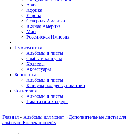
Азия
Африка
Европа
Северная Америка
Южная Америка
Мир
Российская Империя
Нумизматика
Альбомы и листы
Слабы и капсулы
Холдеры
Аксессуары
Бонистика
Альбомы и листы
Капсулы, холдеры, пакетики
Филателия
Альбомы и листы
Пакетики и холдеры
Главная
»
Альбомы для монет
»
Дополнительные листы для
альбомов КоллекционерЪ