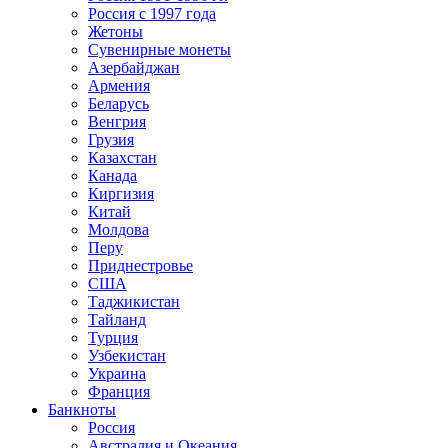
Россия с 1997 года
Жетоны
Сувенирные монеты
Азербайджан
Армения
Беларусь
Венгрия
Грузия
Казахстан
Канада
Киргизия
Китай
Молдова
Перу
Приднестровье
США
Таджикистан
Тайланд
Турция
Узбекистан
Украина
Франция
Банкноты
Россия
Австралия и Океания