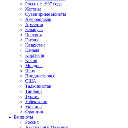
Россия с 1997 года
Жетоны
Сувенирные монеты
Азербайджан
Армения
Беларусь
Венгрия
Грузия
Казахстан
Канада
Киргизия
Китай
Молдова
Перу
Приднестровье
США
Таджикистан
Тайланд
Турция
Узбекистан
Украина
Франция
Банкноты
Россия
Австралия и Океания