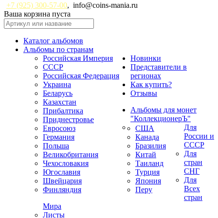
+7 (925) 300-57-00
,
info@coins-mania.ru
Ваша корзина пуста
Каталог альбомов
Альбомы по странам
Российская Империя
Новинки
СССР
Представители в
Российская Федерация
регионах
Украина
Как купить?
Беларусь
Отзывы
Казахстан
Альбомы для монет
Прибалтика
"КоллекционерЪ"
Приднестровье
Для
Евросоюз
США
России и
Германия
Канада
СССР
Польша
Бразилия
Для
Великобритания
Китай
стран
Чехословакия
Таиланд
СНГ
Югославия
Турция
Для
Швейцария
Япония
Всех
Финляндия
Перу
стран
Мира
Листы