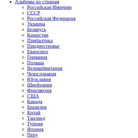
Альбомы по странам
Российская Империя
СССР
Российская Федерация
Украина
Беларусь
Казахстан
Прибалтика
Приднестровье
Евросоюз
Германия
Польша
Великобритания
Чехословакия
Югославия
Швейцария
Финляндия
США
Канада
Бразилия
Китай
Таиланд
Турция
Япония
Перу