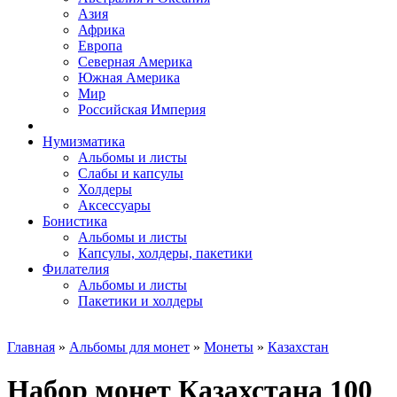
Азия
Африка
Европа
Северная Америка
Южная Америка
Мир
Российская Империя
Нумизматика
Альбомы и листы
Слабы и капсулы
Холдеры
Аксессуары
Бонистика
Альбомы и листы
Капсулы, холдеры, пакетики
Филателия
Альбомы и листы
Пакетики и холдеры
Главная
»
Альбомы для монет
»
Монеты
»
Казахстан
Набор монет Казахстана 100