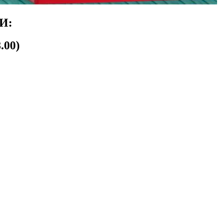
И:
.00)