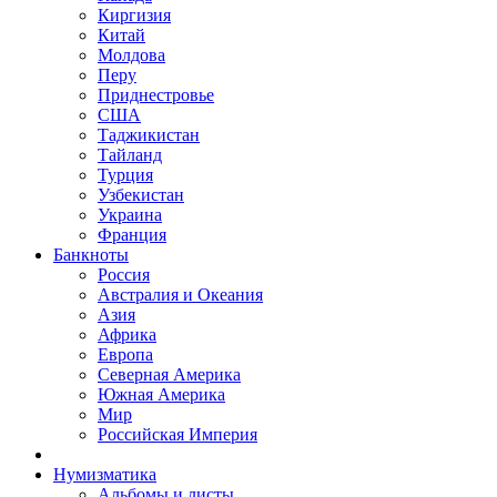
Киргизия
Китай
Молдова
Перу
Приднестровье
США
Таджикистан
Тайланд
Турция
Узбекистан
Украина
Франция
Банкноты
Россия
Австралия и Океания
Азия
Африка
Европа
Северная Америка
Южная Америка
Мир
Российская Империя
Нумизматика
Альбомы и листы