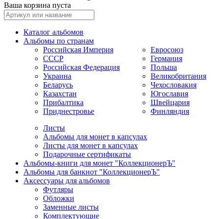
Ваша корзина пуста
Каталог альбомов
Альбомы по странам
Российская Империя
Евросоюз
СССР
Германия
Российская Федерация
Польша
Украина
Великобритания
Беларусь
Чехословакия
Казахстан
Югославия
Прибалтика
Швейцария
Приднестровье
Финляндия
Листы
Альбомы для монет в капсулах
Листы для монет в капсулах
Подарочные сертификаты
Альбомы-книги для монет "КоллекционерЪ"
Альбомы для банкнот "КоллекционерЪ"
Аксессуары для альбомов
Футляры
Обложки
Заменные листы
Комплектующие