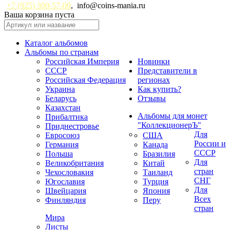
+7 (925) 300-57-00
,
info@coins-mania.ru
Ваша корзина пуста
Каталог альбомов
Альбомы по странам
Российская Империя
Новинки
СССР
Представители в
Российская Федерация
регионах
Украина
Как купить?
Беларусь
Отзывы
Казахстан
Альбомы для монет
Прибалтика
"КоллекционерЪ"
Приднестровье
Для
Евросоюз
США
России и
Германия
Канада
СССР
Польша
Бразилия
Для
Великобритания
Китай
стран
Чехословакия
Таиланд
СНГ
Югославия
Турция
Для
Швейцария
Япония
Всех
Финляндия
Перу
стран
Мира
Листы