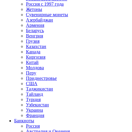
Россия с 1997 года
Жетоны
Сувенирные монеты
Азербайджан
Армения
Беларусь
Венгрия
Грузия
Казахстан
Канада
Киргизия
Китай
Молдова
Перу
Приднестровье
США
Таджикистан
Тайланд
Турция
Узбекистан
Украина
Франция
Банкноты
Россия
Австралия и Океания