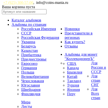
+7 (925) 300-57-00
,
info@coins-mania.ru
Ваша корзина пуста
Каталог альбомов
Альбомы по странам
Российская Империя
Новинки
СССР
Представители в
Российская Федерация
регионах
Украина
Как купить?
Беларусь
Отзывы
Казахстан
Альбомы для монет
Прибалтика
"КоллекционерЪ"
Приднестровье
Для
Евросоюз
США
России и
Германия
Канада
СССР
Польша
Бразилия
Для
Великобритания
Китай
стран
Чехословакия
Таиланд
СНГ
Югославия
Турция
Для
Швейцария
Япония
Всех
Финляндия
Перу
стран
Мира
Листы