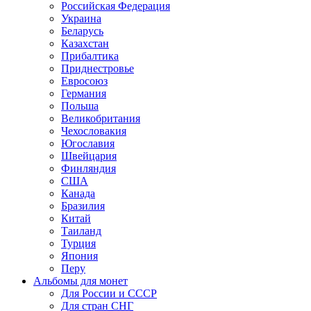
Российская Федерация
Украина
Беларусь
Казахстан
Прибалтика
Приднестровье
Евросоюз
Германия
Польша
Великобритания
Чехословакия
Югославия
Швейцария
Финляндия
США
Канада
Бразилия
Китай
Таиланд
Турция
Япония
Перу
Альбомы для монет
Для России и СССР
Для стран СНГ