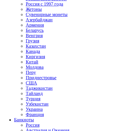
Россия с 1997 года
Жетоны
Сувенирные монеты
Азербайджан
Армения
Беларусь
Венгрия
Грузия
Казахстан
Канада
Киргизия
Китай
Молдова
Перу
Приднестровье
США
Таджикистан
Тайланд
Турция
Узбекистан
Украина
Франция
Банкноты
Россия
Австралия и Океания