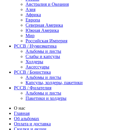
Австралия и Океания
Азия
Африка
Европа
Северная Америка
Южная Америка
Мир
Российская Империя
PCCB / Нумизматика
Альбомы и листы
Слабы и капсулы
Холдеры
Аксессуары
PCCB / Бонистика
Альбомы и листы
Капсулы, холдеры, пакетики
PCCB / Филателия
Альбомы и листы
Пакетики и холдеры
О нас
Главная
Об альбомах
Оплата и доставка
Скидки и акции