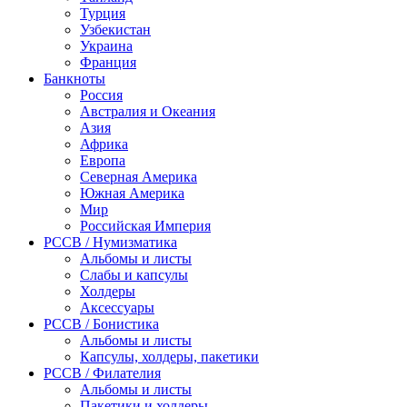
Турция
Узбекистан
Украина
Франция
Банкноты
Россия
Австралия и Океания
Азия
Африка
Европа
Северная Америка
Южная Америка
Мир
Российская Империя
PCCB / Нумизматика
Альбомы и листы
Слабы и капсулы
Холдеры
Аксессуары
PCCB / Бонистика
Альбомы и листы
Капсулы, холдеры, пакетики
PCCB / Филателия
Альбомы и листы
Пакетики и холдеры