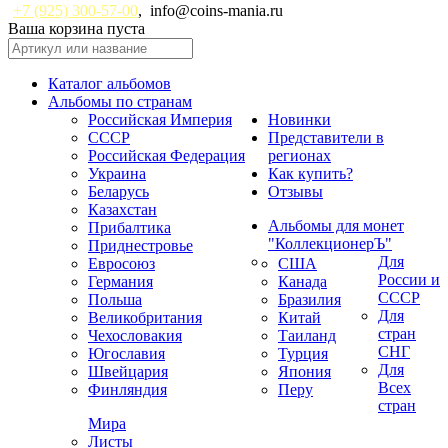
+7 (925) 300-57-00
,
info@coins-mania.ru
Ваша корзина пуста
Каталог альбомов
Альбомы по странам
Российская Империя
Новинки
СССР
Представители в
Российская Федерация
регионах
Украина
Как купить?
Беларусь
Отзывы
Казахстан
Альбомы для монет
Прибалтика
"КоллекционерЪ"
Приднестровье
Для
Евросоюз
США
России и
Германия
Канада
СССР
Польша
Бразилия
Для
Великобритания
Китай
стран
Чехословакия
Таиланд
СНГ
Югославия
Турция
Для
Швейцария
Япония
Всех
Финляндия
Перу
стран
Мира
Листы