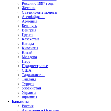
Россия с 1997 года
Жетоны
Сувенирные монеты
Азербайджан
Армения
Беларусь
Венгрия
Грузия
Казахстан
Канада
Киргизия
Китай
Молдова
Перу
Приднестровье
США
Таджикистан
Тайланд
Турция
Узбекистан
Украина
Франция
Банкноты
Россия
Австралия и Океания