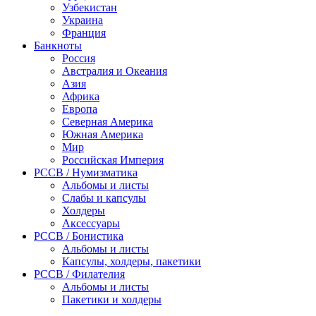
Узбекистан
Украина
Франция
Банкноты
Россия
Австралия и Океания
Азия
Африка
Европа
Северная Америка
Южная Америка
Мир
Российская Империя
PCCB / Нумизматика
Альбомы и листы
Слабы и капсулы
Холдеры
Аксессуары
PCCB / Бонистика
Альбомы и листы
Капсулы, холдеры, пакетики
PCCB / Филателия
Альбомы и листы
Пакетики и холдеры