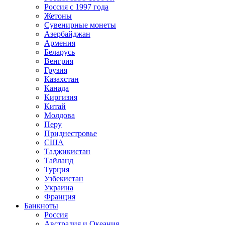
Россия с 1997 года
Жетоны
Сувенирные монеты
Азербайджан
Армения
Беларусь
Венгрия
Грузия
Казахстан
Канада
Киргизия
Китай
Молдова
Перу
Приднестровье
США
Таджикистан
Тайланд
Турция
Узбекистан
Украина
Франция
Банкноты
Россия
Австралия и Океания