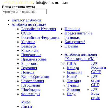
+7 (925) 300-57-00
,
info@coins-mania.ru
Ваша корзина пуста
Каталог альбомов
Альбомы по странам
Российская Империя
Новинки
СССР
Представители в
Российская Федерация
регионах
Украина
Как купить?
Беларусь
Отзывы
Казахстан
Альбомы для монет
Прибалтика
"КоллекционерЪ"
Приднестровье
Для
Евросоюз
США
России и
Германия
Канада
СССР
Польша
Бразилия
Для
Великобритания
Китай
стран
Чехословакия
Таиланд
СНГ
Югославия
Турция
Для
Швейцария
Япония
Всех
Финляндия
Перу
стран
Мира
Листы