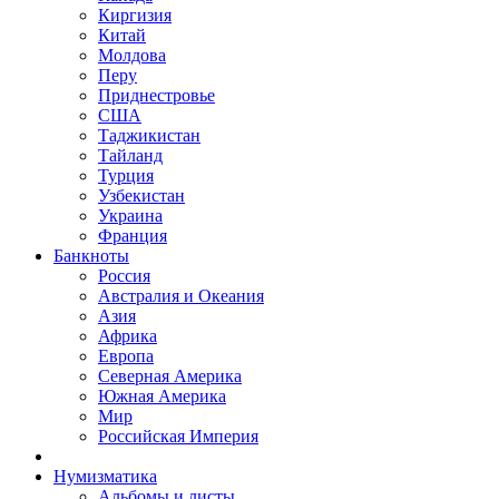
Киргизия
Китай
Молдова
Перу
Приднестровье
США
Таджикистан
Тайланд
Турция
Узбекистан
Украина
Франция
Банкноты
Россия
Австралия и Океания
Азия
Африка
Европа
Северная Америка
Южная Америка
Мир
Российская Империя
Нумизматика
Альбомы и листы