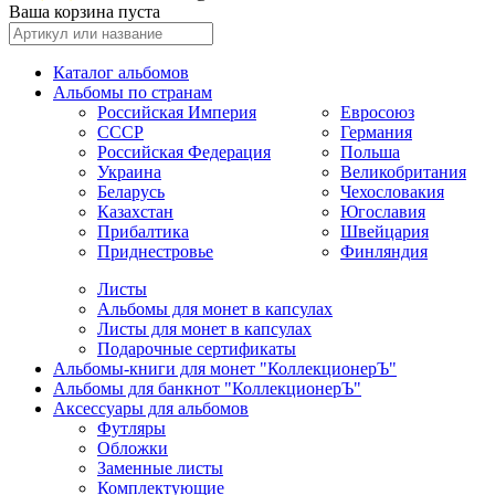
Ваша корзина пуста
Каталог альбомов
Альбомы по странам
Российская Империя
Евросоюз
СССР
Германия
Российская Федерация
Польша
Украина
Великобритания
Беларусь
Чехословакия
Казахстан
Югославия
Прибалтика
Швейцария
Приднестровье
Финляндия
Листы
Альбомы для монет в капсулах
Листы для монет в капсулах
Подарочные сертификаты
Альбомы-книги для монет "КоллекционерЪ"
Альбомы для банкнот "КоллекционерЪ"
Аксессуары для альбомов
Футляры
Обложки
Заменные листы
Комплектующие