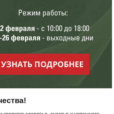
чества!
крепкого здоровья, счастья и успешного