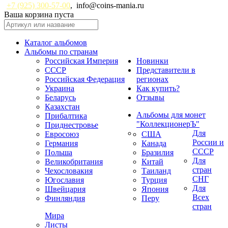
+7 (925) 300-57-00
,
info@coins-mania.ru
Ваша корзина пуста
Каталог альбомов
Альбомы по странам
Российская Империя
Новинки
СССР
Представители в
Российская Федерация
регионах
Украина
Как купить?
Беларусь
Отзывы
Казахстан
Альбомы для монет
Прибалтика
"КоллекционерЪ"
Приднестровье
Для
Евросоюз
США
России и
Германия
Канада
СССР
Польша
Бразилия
Для
Великобритания
Китай
стран
Чехословакия
Таиланд
СНГ
Югославия
Турция
Для
Швейцария
Япония
Всех
Финляндия
Перу
стран
Мира
Листы