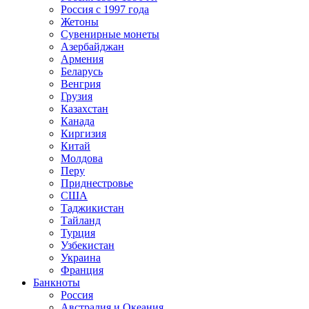
Россия с 1997 года
Жетоны
Сувенирные монеты
Азербайджан
Армения
Беларусь
Венгрия
Грузия
Казахстан
Канада
Киргизия
Китай
Молдова
Перу
Приднестровье
США
Таджикистан
Тайланд
Турция
Узбекистан
Украина
Франция
Банкноты
Россия
Австралия и Океания