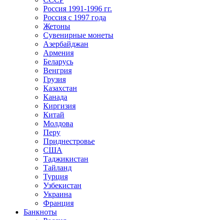
Россия 1991-1996 гг.
Россия с 1997 года
Жетоны
Сувенирные монеты
Азербайджан
Армения
Беларусь
Венгрия
Грузия
Казахстан
Канада
Киргизия
Китай
Молдова
Перу
Приднестровье
США
Таджикистан
Тайланд
Турция
Узбекистан
Украина
Франция
Банкноты