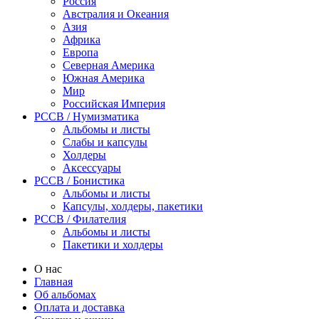
Россия
Австралия и Океания
Азия
Африка
Европа
Северная Америка
Южная Америка
Мир
Российская Империя
PCCB / Нумизматика
Альбомы и листы
Слабы и капсулы
Холдеры
Аксессуары
PCCB / Бонистика
Альбомы и листы
Капсулы, холдеры, пакетики
PCCB / Филателия
Альбомы и листы
Пакетики и холдеры
О нас
Главная
Об альбомах
Оплата и доставка