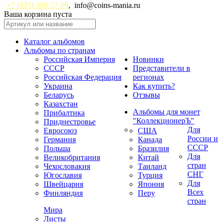
+7 (925) 300-57-00
,
info@coins-mania.ru
Ваша корзина пуста
Каталог альбомов
Альбомы по странам
Российская Империя
Новинки
СССР
Представители в
Российская Федерация
регионах
Украина
Как купить?
Беларусь
Отзывы
Казахстан
Альбомы для монет
Прибалтика
"КоллекционерЪ"
Приднестровье
Для
Евросоюз
США
России и
Германия
Канада
СССР
Польша
Бразилия
Для
Великобритания
Китай
стран
Чехословакия
Таиланд
СНГ
Югославия
Турция
Для
Швейцария
Япония
Всех
Финляндия
Перу
стран
Мира
Листы