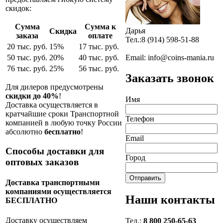
скидок:
Сумма
Сумма к
Дарья
Скидка
заказа
оплате
Тел.:8 (914) 598-51-88
20 тыс. руб.
15%
17 тыс. руб.
Email: info@coins-mania.ru
50 тыс. руб.
20%
40 тыс. руб.
76 тыс. руб.
25%
56 тыс. руб.
Заказать звонок
Для дилеров предусмотрены
скидки до 40%
!
Имя
Доставка осуществляется в
кратчайшие сроки Транспортной
Телефон
компанией в любую точку России
абсолютно
бесплатно
!
Email
Способы доставки для
Город
оптовых заказов
Доставка транспортными
компаниями осуществляется
Наши контакты
БЕСПЛАТНО
Доставку осуществляем
Тел.:
8 800 250-65-63