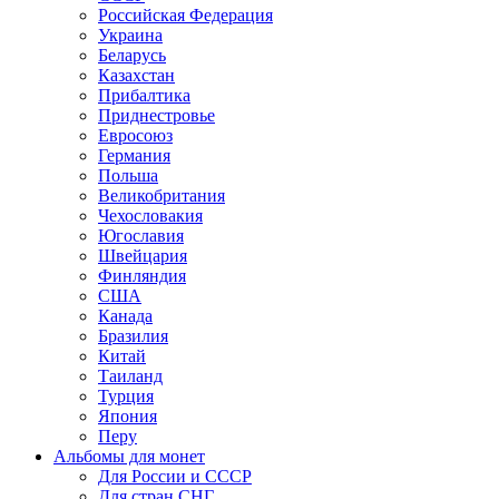
Российская Федерация
Украина
Беларусь
Казахстан
Прибалтика
Приднестровье
Евросоюз
Германия
Польша
Великобритания
Чехословакия
Югославия
Швейцария
Финляндия
США
Канада
Бразилия
Китай
Таиланд
Турция
Япония
Перу
Альбомы для монет
Для России и СССР
Для стран СНГ