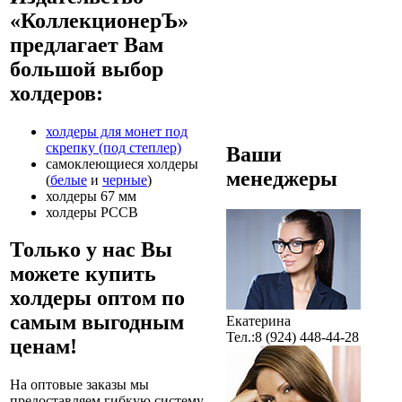
«КоллекционерЪ»
предлагает Вам
большой выбор
холдеров:
холдеры для монет под
скрепку (под степлер)
Ваши
самоклеющиеся холдеры
менеджеры
(
белые
и
черные
)
холдеры 67 мм
холдеры PCCB
Только у нас Вы
можете купить
холдеры оптом по
самым выгодным
Екатерина
Тел.:8 (924) 448-44-28
ценам!
На оптовые заказы мы
предоставляем гибкую систему