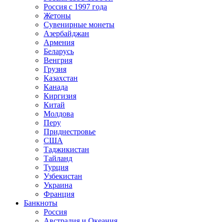
Россия с 1997 года
Жетоны
Сувенирные монеты
Азербайджан
Армения
Беларусь
Венгрия
Грузия
Казахстан
Канада
Киргизия
Китай
Молдова
Перу
Приднестровье
США
Таджикистан
Тайланд
Турция
Узбекистан
Украина
Франция
Банкноты
Россия
Австралия и Океания