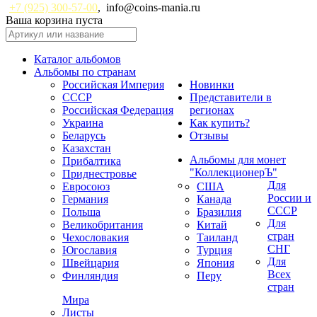
+7 (925) 300-57-00
,
info@coins-mania.ru
Ваша корзина пуста
Каталог альбомов
Альбомы по странам
Российская Империя
Новинки
СССР
Представители в
Российская Федерация
регионах
Украина
Как купить?
Беларусь
Отзывы
Казахстан
Альбомы для монет
Прибалтика
"КоллекционерЪ"
Приднестровье
Для
Евросоюз
США
России и
Германия
Канада
СССР
Польша
Бразилия
Для
Великобритания
Китай
стран
Чехословакия
Таиланд
СНГ
Югославия
Турция
Для
Швейцария
Япония
Всех
Финляндия
Перу
стран
Мира
Листы