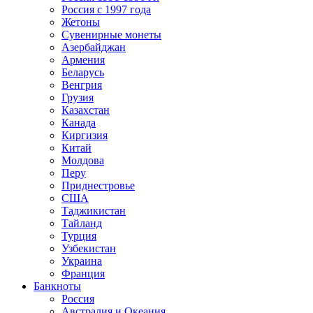
Россия с 1997 года
Жетоны
Сувенирные монеты
Азербайджан
Армения
Беларусь
Венгрия
Грузия
Казахстан
Канада
Киргизия
Китай
Молдова
Перу
Приднестровье
США
Таджикистан
Тайланд
Турция
Узбекистан
Украина
Франция
Банкноты
Россия
Австралия и Океания