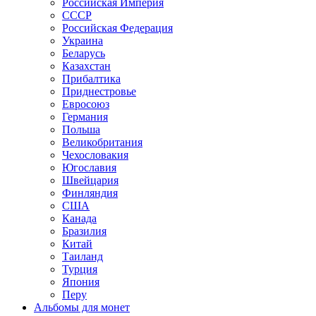
Российская Империя
СССР
Российская Федерация
Украина
Беларусь
Казахстан
Прибалтика
Приднестровье
Евросоюз
Германия
Польша
Великобритания
Чехословакия
Югославия
Швейцария
Финляндия
США
Канада
Бразилия
Китай
Таиланд
Турция
Япония
Перу
Альбомы для монет