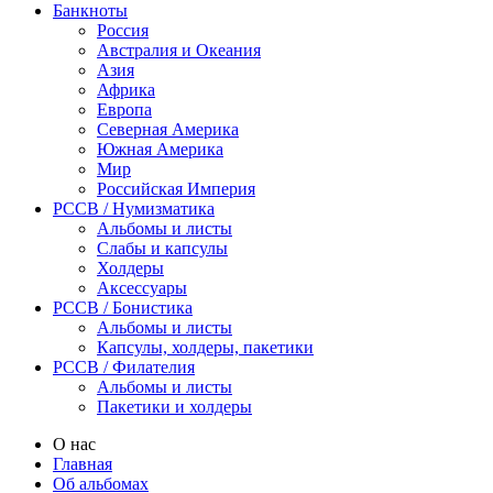
Банкноты
Россия
Австралия и Океания
Азия
Африка
Европа
Северная Америка
Южная Америка
Мир
Российская Империя
PCCB / Нумизматика
Альбомы и листы
Слабы и капсулы
Холдеры
Аксессуары
PCCB / Бонистика
Альбомы и листы
Капсулы, холдеры, пакетики
PCCB / Филателия
Альбомы и листы
Пакетики и холдеры
О нас
Главная
Об альбомах